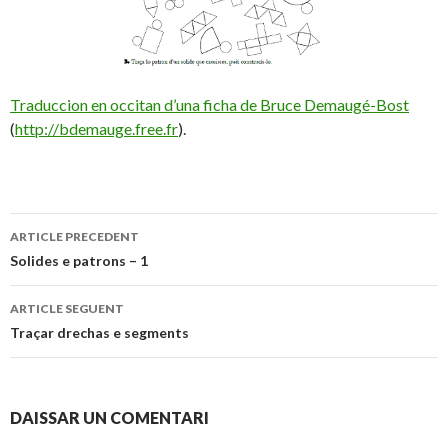
Traduccion en occitan d’una ficha de Bruce Demaugé-Bost
(
http://bdemauge.free.fr
).
Navigacion
ARTICLE PRECEDENT
dels
Solides e patrons – 1
articles
ARTICLE SEGUENT
Traçar drechas e segments
DAISSAR UN COMENTARI