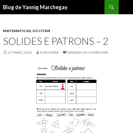
Recèrca
Blog de Yannig Marchegay
ANAR
AL
CONTENGUT
PRINCIPAL
MATEMATICAS
,
OCCITAN
SOLIDES E PATRONS – 2
27 MARÇ 2020
KOKOYAYA
DAISSAR UN COMENTARI