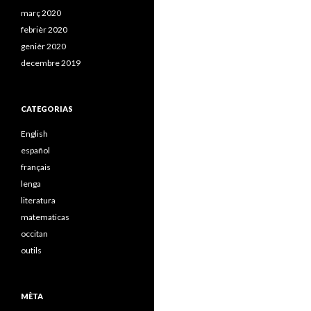
març 2020
febrièr 2020
genièr 2020
decembre 2019
CATEGORIAS
English
español
français
lenga
literatura
matematicas
occitan
outils
MÈTA