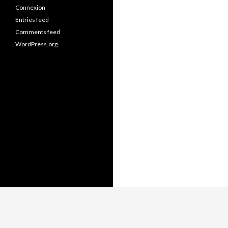
Connexion
Entries feed
Comments feed
WordPress.org
Fièrament propulsat per WordPress