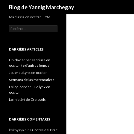
Recèrca
Blog de Yannig Marchegay
Ma classa en occitan – YM
Recercar :
DARRIÈRS ARTICLES
Un clavièr per escriure en
occitan (e d’autras lengas)
Jouer au Lynx en occitan
Setmana de las matematicas
Lo lop-cervièr – Le lynx en
occitan
Lo mistèri de Creissèls
DARRIÈRS COMENTARIS
kokoyaya
dins
Contes del Drac