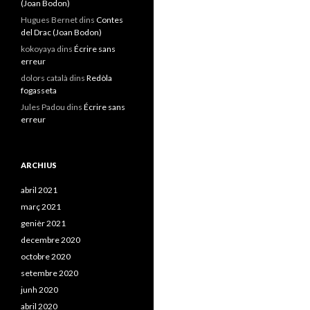
(Joan Bodon)
Hugues Bernet
dins
Contes
del Drac (Joan Bodon)
kokoyaya
dins
Écrire sans
erreur
dolors català
dins
Redòla
fogasseta
Jules Padou
dins
Écrire sans
erreur
ARCHIUS
abril 2021
març 2021
genièr 2021
decembre 2020
octobre 2020
setembre 2020
junh 2020
abril 2020