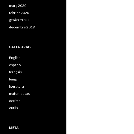
març 2020
febrièr 2020
genièr 2020
decembre 2019
CATEGORIAS
English
español
français
lenga
literatura
matematicas
occitan
outils
MÈTA