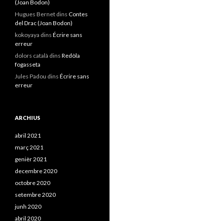
(Joan Bodon)
Hugues Bernet
dins
Contes
del Drac (Joan Bodon)
kokoyaya
dins
Écrire sans
erreur
dolors català
dins
Redòla
fogasseta
Jules Padou
dins
Écrire sans
erreur
ARCHIUS
abril 2021
març 2021
genièr 2021
decembre 2020
octobre 2020
setembre 2020
junh 2020
abril 2020