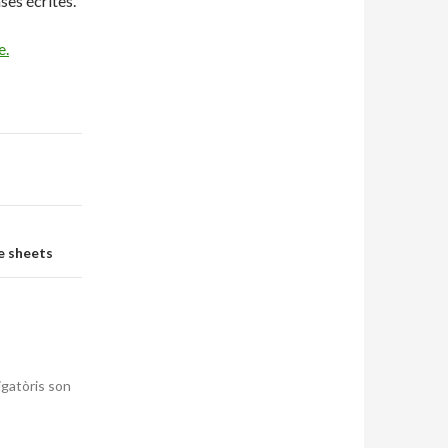
ses écrites.
e.
e sheets
igatòris son