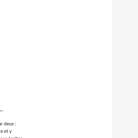
r deux :
e et y