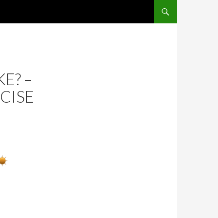
ANAR AL CONTENGUT P
E? –
CISE