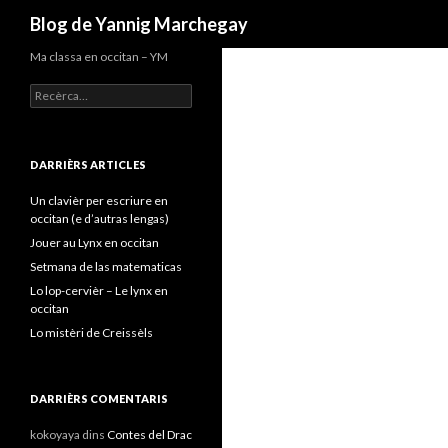
Recèrca
Blog de Yannig Marchegay
Ma classa en occitan – YM
Recercar :
DARRIÈRS ARTICLES
Un clavièr per escriure en
occitan (e d’autras lengas)
Jouer au Lynx en occitan
Setmana de las matematicas
Lo lop-cervièr – Le lynx en
occitan
Lo mistèri de Creissèls
DARRIÈRS COMENTARIS
kokoyaya
dins
Contes del Drac