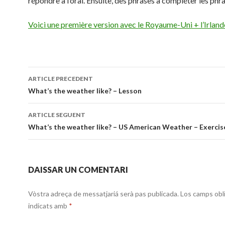
répondre à l’oral. Ensuite, des phrases à compléter les phra
Voici une première version avec le Royaume-Uni + l’Irland
Navigacion
ARTICLE PRECEDENT
dels
What’s the weather like? – Lesson
articles
ARTICLE SEGUENT
What’s the weather like? – US American Weather – Exercis
DAISSAR UN COMENTARI
Vòstra adreça de messatjariá serà pas publicada.
Los camps obl
indicats amb
*