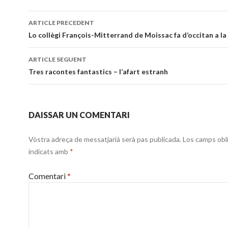
Navigacion
ARTICLE PRECEDENT
dels
Lo collègi François-Mitterrand de Moissac fa d’occitan a la
articles
ARTICLE SEGUENT
Tres racontes fantastics – l’afart estranh
DAISSAR UN COMENTARI
Vòstra adreça de messatjariá serà pas publicada.
Los camps obl
indicats amb
*
Comentari
*