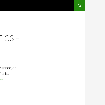
ANAR AL CONTENGUT P
ICS –
Silence, on
Marisa
ses
.