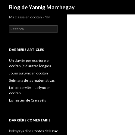
Recèrca
Blog de Yannig Marchegay
Ma classa en occitan – YM
Recercar :
DARRIÈRS ARTICLES
Un clavièr per escriure en
occitan (e d’autras lengas)
Jouer au Lynx en occitan
Setmana de las matematicas
Lo lop-cervièr – Le lynx en
occitan
Lo mistèri de Creissèls
DARRIÈRS COMENTARIS
kokoyaya
dins
Contes del Drac