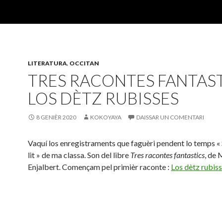
LITERATURA
,
OCCITAN
TRES RACONTES FANTAST
LOS DÈTZ RUBISSES
8 GENIÈR 2020
KOKOYAYA
DAISSAR UN COMENTARI
Vaquí los enregistraments que faguèri pendent lo temps « 
lit » de ma classa. Son del libre
Tres racontes fantastics
, de 
Enjalbert. Començam pel primièr raconte :
Los dètz rubis