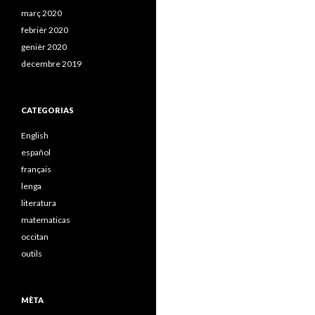
març 2020
febrièr 2020
genièr 2020
decembre 2019
CATEGORIAS
English
español
français
lenga
literatura
matematicas
occitan
outils
MÈTA