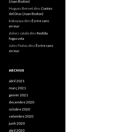
(Joan Bodon)
Hugues Bernet
dins
Contes
del Drac (Joan Bodon)
kokoyaya
dins
Écrire sans
erreur
dolors català
dins
Redòla
fogasseta
Jules Padou
dins
Écrire sans
erreur
ARCHIUS
abril 2021
març 2021
genièr 2021
decembre 2020
octobre 2020
setembre 2020
junh 2020
abril 2020