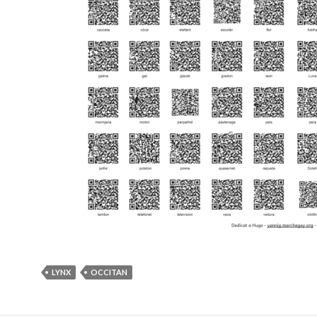
LYNX
OCCITAN