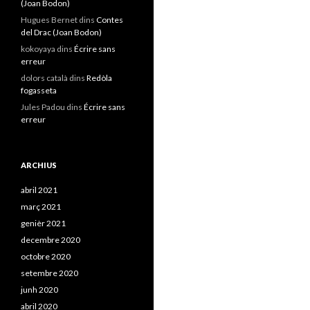
(Joan Bodon)
Hugues Bernet
dins
Contes
del Drac (Joan Bodon)
kokoyaya
dins
Écrire sans
erreur
dolors català
dins
Redòla
fogasseta
Jules Padou
dins
Écrire sans
erreur
ARCHIUS
abril 2021
març 2021
genièr 2021
decembre 2020
octobre 2020
setembre 2020
junh 2020
abril 2020