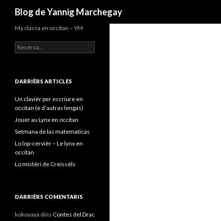
Recèrca
Blog de Yannig Marchegay
Ma classa en occitan – YM
Recercar :
DARRIÈRS ARTICLES
Un clavièr per escriure en
occitan (e d’autras lengas)
Jouer au Lynx en occitan
Setmana de las matematicas
Lo lop-cervièr – Le lynx en
occitan
Lo mistèri de Creissèls
DARRIÈRS COMENTARIS
kokoyaya
dins
Contes del Drac