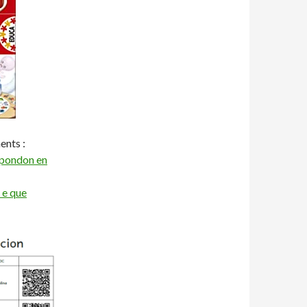
ents :
spondon en
 e que