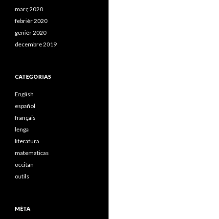
març 2020
febrièr 2020
genièr 2020
decembre 2019
CATEGORIAS
English
español
français
lenga
literatura
matematicas
occitan
outils
MÈTA