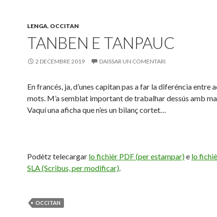
LENGA
,
OCCITAN
TANBEN E TANPAUC
2 DECEMBRE 2019
DAISSAR UN COMENTARI
En francés, ja, d’unes capitan pas a far la diferéncia entre 
mots. M’a semblat important de trabalhar dessús amb ma 
Vaquí una aficha que n’es un bilanç cortet…
Podètz telecargar
lo fichièr PDF (per estampar)
e
lo fichi
SLA (Scribus, per modificar)
.
OCCITAN