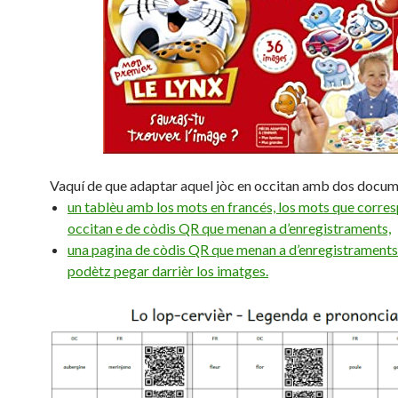
Vaquí de que adaptar aquel jòc en occitan amb dos docum
un tablèu amb los mots en francés, los mots que corre
occitan e de còdis QR que menan a d’enregistraments,
una pagina de còdis QR que menan a d’enregistraments
podètz pegar darrièr los imatges.