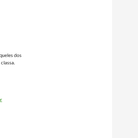
aqueles dos
classa.
èr