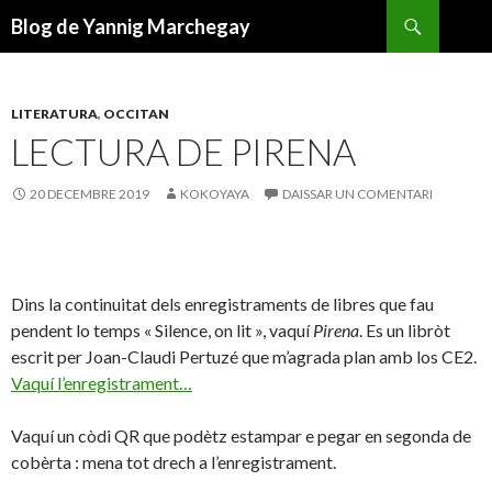
Recèrca
Blog de Yannig Marchegay
ANAR
AL
CONTENGUT
PRINCIPAL
LITERATURA
,
OCCITAN
LECTURA DE PIRENA
20 DECEMBRE 2019
KOKOYAYA
DAISSAR UN COMENTARI
Dins la continuitat dels enregistraments de libres que fau
pendent lo temps « Silence, on lit », vaquí
Pirena
. Es un libròt
escrit per Joan-Claudi Pertuzé que m’agrada plan amb los CE2.
Vaquí l’enregistrament…
Vaquí un còdi QR que podètz estampar e pegar en segonda de
cobèrta : mena tot drech a l’enregistrament.