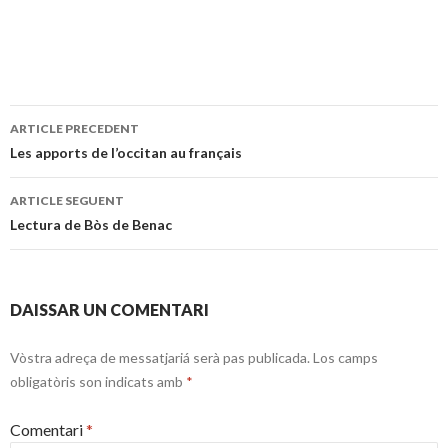
Navigacion
ARTICLE PRECEDENT
dels
Les apports de l’occitan au français
articles
ARTICLE SEGUENT
Lectura de Bòs de Benac
DAISSAR UN COMENTARI
Vòstra adreça de messatjariá serà pas publicada.
Los camps
obligatòris son indicats amb
*
Comentari
*