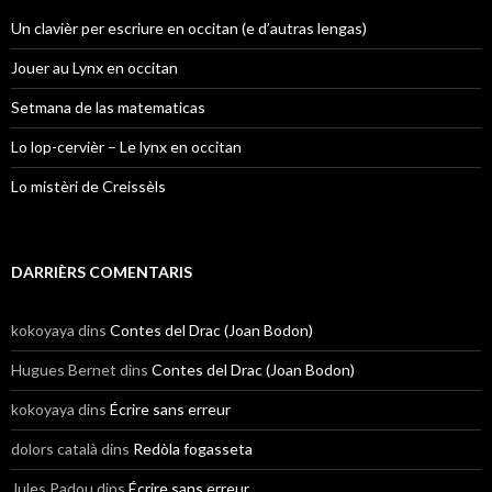
Un clavièr per escriure en occitan (e d’autras lengas)
Jouer au Lynx en occitan
Setmana de las matematicas
Lo lop-cervièr – Le lynx en occitan
Lo mistèri de Creissèls
DARRIÈRS COMENTARIS
kokoyaya
dins
Contes del Drac (Joan Bodon)
Hugues Bernet
dins
Contes del Drac (Joan Bodon)
kokoyaya
dins
Écrire sans erreur
dolors català
dins
Redòla fogasseta
Jules Padou
dins
Écrire sans erreur