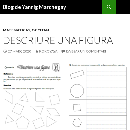
Recèrca
Blog de Yannig Marchegay
ANAR
AL
CONTENGUT
PRINCIPAL
MATEMATICAS
,
OCCITAN
DESCRIURE UNA FIGURA
27 MARÇ 2020
KOKOYAYA
DAISSAR UN COMENTARI