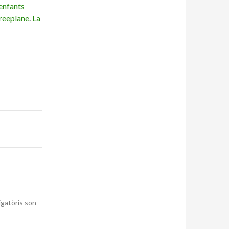
 enfants
reeplane
.
La
igatòris son