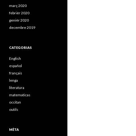
març 2020
febrièr 2020
genièr 2020
decembre 2019
CATEGORIAS
English
español
français
lenga
literatura
matematicas
occitan
outils
MÈTA