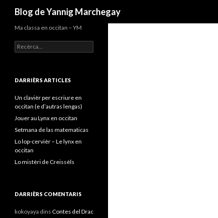
Recèrca
Blog de Yannig Marchegay
Ma classa en occitan – YM
Recercar :
DARRIÈRS ARTICLES
Un clavièr per escriure en
occitan (e d’autras lengas)
Jouer au Lynx en occitan
Setmana de las matematicas
Lo lop-cervièr – Le lynx en
occitan
Lo mistèri de Creissèls
DARRIÈRS COMENTARIS
kokoyaya
dins
Contes del Drac