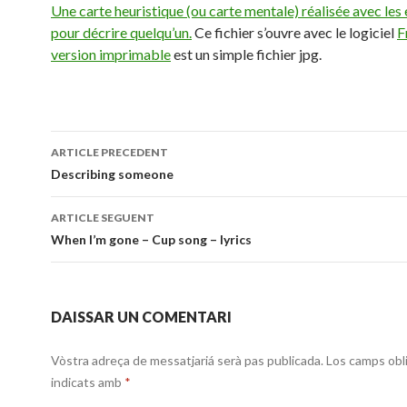
Une carte heuristique (ou carte mentale) réalisée avec les
pour décrire quelqu’un.
Ce fichier s’ouvre avec le logiciel
F
version imprimable
est un simple fichier jpg.
Navigacion
ARTICLE PRECEDENT
dels
Describing someone
articles
ARTICLE SEGUENT
When I’m gone – Cup song – lyrics
DAISSAR UN COMENTARI
Vòstra adreça de messatjariá serà pas publicada.
Los camps obl
indicats amb
*