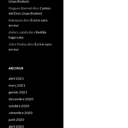
(Joan Bodon)
Hugues Bernet
dins
Contes
del Drac (Joan Bodon)
kokoyaya
dins
Écrire sans
erreur
dolors català
dins
Redòla
fogasseta
Jules Padou
dins
Écrire sans
erreur
ARCHIUS
abril 2021
març 2021
genièr 2021
decembre 2020
octobre 2020
setembre 2020
junh 2020
abril 2020