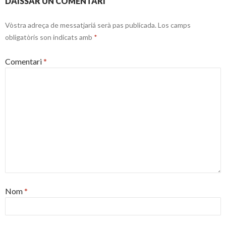
DAISSAR UN COMENTARI
Vòstra adreça de messatjariá serà pas publicada.
Los camps
obligatòris son indicats amb
*
Comentari
*
Nom
*