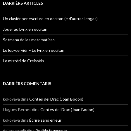
DARRIÈRS ARTICLES
Un clavièr per escriure en occitan (e d’autras lengas)
Jouer au Lynx en occitan
Setmana de las matematicas
Lo lop-cervièr – Le lynx en occitan
Lo mistèri de Creissèls
DARRIÈRS COMENTARIS
kokoyaya
dins
Contes del Drac (Joan Bodon)
Hugues Bernet
dins
Contes del Drac (Joan Bodon)
kokoyaya
dins
Écrire sans erreur
dolors català
dins
Redòla fogasseta