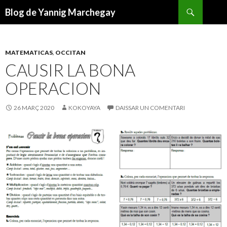
Recèrca
Blog de Yannig Marchegay
ANAR
AL
CONTENGUT
PRINCIPAL
MATEMATICAS
,
OCCITAN
CAUSIR LA BONA
OPERACION
26 MARÇ 2020
KOKOYAYA
DAISSAR UN COMENTARI