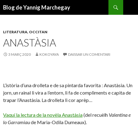
Recèrca
Blog de Yannig Marchegay
ANAR
AL
CONTENGUT
PRINCIPAL
LITERATURA
,
OCCITAN
ANASTÀSIA
3 MARÇ 2020
KOKOYAYA
DAISSAR UN COMENTARI
L’istòria d’una drolleta e de sa pintarda favorita : Anastàsia. Un
jorn, un rainal li vira a l’entorn, li fa de compliments e capita de
trapar l’Anastàsia. La drolleta li cor aprèp…
Vaquí la lectura de la novèla Anastàsia
(del recuèlh
Valentina e
lo Garramiau
de Maria-Odila Dumeaux).