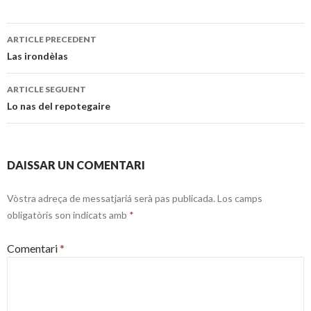
Navigacion
ARTICLE PRECEDENT
dels
Las irondèlas
articles
ARTICLE SEGUENT
Lo nas del repotegaire
DAISSAR UN COMENTARI
Vòstra adreça de messatjariá serà pas publicada.
Los camps
obligatòris son indicats amb
*
Comentari
*